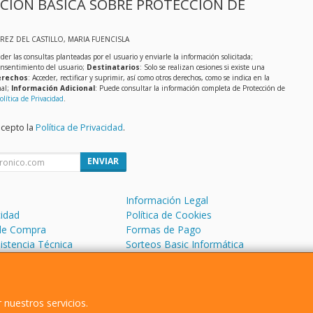
CIÓN BÁSICA SOBRE PROTECCIÓN DE
EREZ DEL CASTILLO, MARIA FUENCISLA
der las consultas planteadas por el usuario y enviarle la información solicitada;
onsentimiento del usuario;
Destinatarios
: Solo se realizan cesiones si existe una
rechos
: Acceder, rectificar y suprimir, así como otros derechos, como se indica en la
nal;
Información Adicional
: Puede consultar la información completa de Protección de
olítica de Privacidad
.
acepto la
Política de Privacidad
.
ENVIAR
Información Legal
cidad
Política de Cookies
de Compra
Formas de Pago
sistencia Técnica
Sorteos Basic Informática
 Soporte Remoto
 nuestros servicios.