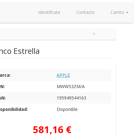
Identifícate
Contacto
Carrito
co Estrella
arca:
APPLE
/N:
MWW53ZM/A
AN:
195949544163
sponibilidad:
Disponible
581,16 €