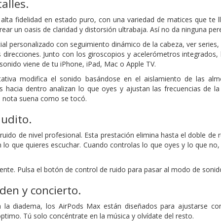
alles.
lta fidelidad en estado puro, con una variedad de matices que te l
ear un oasis de claridad y distorsión ultrabaja. Así no da ninguna p
ial personalizado con seguimiento dinámico de la cabeza, ver series,
s direcciones. Junto con los giroscopios y acelerómetros integrados
 sonido viene de tu iPhone, iPad, Mac o Apple TV.
tativa modifica el sonido basándose en el aislamiento de las almo
s hacia dentro analizan lo que oyes y ajustan las frecuencias de 
da nota suena como se tocó.
udito.
ruido de nivel profesional. Esta prestación elimina hasta el doble de
n lo que quieres escuchar. Cuando controlas lo que oyes y lo que n
te. Pulsa el botón de control de ruido para pasar al modo de sonido
den y concierto.
a la diadema, los AirPods Max están diseñados para ajustarse c
ptimo. Tú solo concéntrate en la música y olvídate del resto.