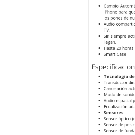
Cambio Automát
iPhone para que
los pones de nu
Audio compartid
TV.
Siri siempre ac
llegan.
Hasta 20 horas 
Smart Case
Especificacio
Tecnología de
Transductor di
Cancelación acti
Modo de sonid
Audio espacial 
Ecualización ad
Sensores
Sensor óptico (e
Sensor de posici
Sensor de funda