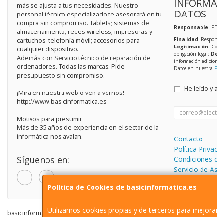
INFORMA
más se ajusta a tus necesidades. Nuestro
DATOS
personal técnico especializado te asesorará en tu
compra sin compromiso. Tablets; sistemas de
Responsable
: P
almacenamiento; redes wireless; impresoras y
Finalidad
: Respon
cartuchos; telefonía móvil; accesorios para
Legitimación
: C
cualquier dispositivo.
obligación legal;
De
Además con Servicio técnico de reparación de
información adicio
ordenadores. Todas las marcas. Pide
Datos en nuestra
P
presupuesto sin compromiso.
He leído y 
¡Mira en nuestra web o ven a vernos!
http://www.basicinformatica.es
Motivos para presumir
Más de 35 años de experiencia en el sector de la
informática nos avalan.
Contacto
Política Priva
Síguenos en:
Condiciones 
Servicio de A
informática.
Política de Cookies de basicinformatica.es
Utilizamos cookies propias y de terceros para mejorar
basicinformatica.es © 2026