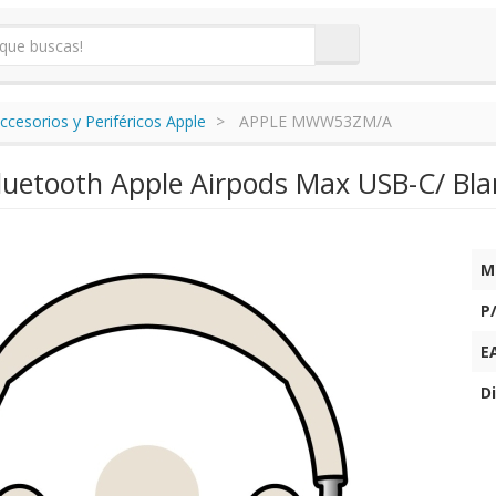
ccesorios y Periféricos Apple
APPLE MWW53ZM/A
luetooth Apple Airpods Max USB-C/ Blan
M
P
E
Di