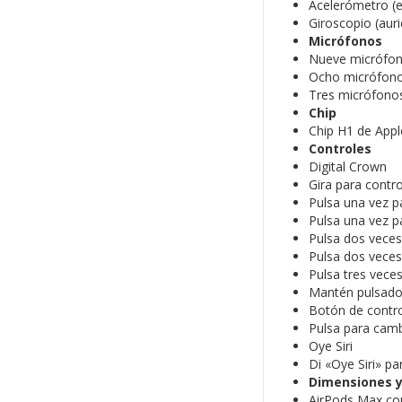
Acelerómetro (e
Giroscopio (auri
Micrófonos
Nueve micrófono
Ocho micrófonos
Tres micrófonos
Chip
Chip H1 de Apple
Controles
Digital Crown
Gira para contr
Pulsa una vez p
Pulsa una vez p
Pulsa dos veces
Pulsa dos veces
Pulsa tres vece
Mantén pulsado p
Botón de contro
Pulsa para camb
Oye Siri
Di «Oye Siri» p
Dimensiones y
AirPods Max co