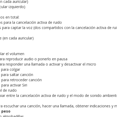
n cada auricular)
cular izquierdo)
s en total:
 para la cancelación activa de ruido
 para captar la voz (dos compartidos con la cancelación activa de rui
 (en cada auricular)
olar el volumen
ara reproducir audio o ponerlo en pausa
ara responder una llamada o activar y desactivar el micro
 para colgar
 para saltar canción
s para retroceder canción
ara activar Siri
l de ruido
iar entre la cancelación activa de ruido y el modo de sonido ambient
ara escuchar una canción, hacer una llamada, obtener indicaciones y
 peso
n almohadillas