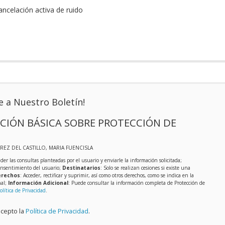
ancelación activa de ruido
e a Nuestro Boletín!
CIÓN BÁSICA SOBRE PROTECCIÓN DE
EREZ DEL CASTILLO, MARIA FUENCISLA
der las consultas planteadas por el usuario y enviarle la información solicitada;
onsentimiento del usuario;
Destinatarios
: Solo se realizan cesiones si existe una
rechos
: Acceder, rectificar y suprimir, así como otros derechos, como se indica en la
nal;
Información Adicional
: Puede consultar la información completa de Protección de
olítica de Privacidad
.
acepto la
Política de Privacidad
.