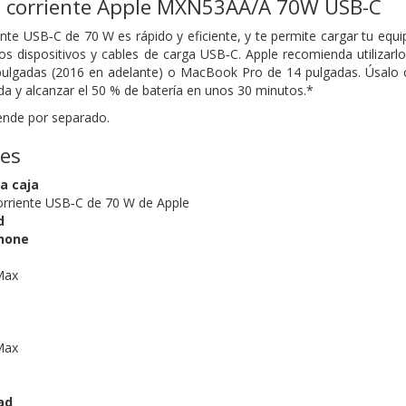
 corriente Apple MXN53AA/A 70W USB-C
ente USB‑C de 70 W es rápido y eficiente, y te permite cargar tu equ
s dispositivos y cables de carga USB‑C. Apple recomienda utilizar
lgadas (2016 en adelante) o MacBook Pro de 14 pulgadas. Úsalo 
ida y alcanzar el 50 % de batería en unos 30 minutos.*
vende por separado.
nes
a caja
orriente USB‑C de 70 W de Apple
d
hone
Max
Max
ad