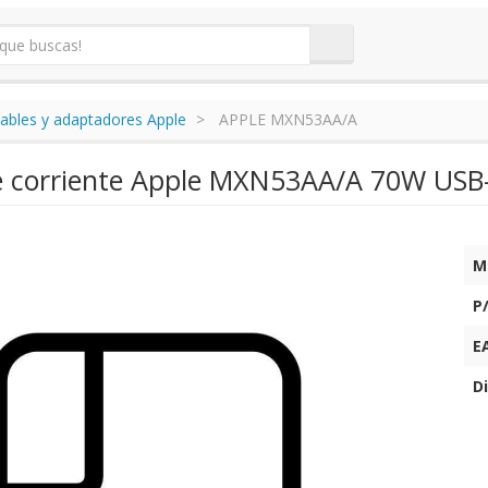
ables y adaptadores Apple
APPLE MXN53AA/A
e corriente Apple MXN53AA/A 70W USB
M
P
E
Di