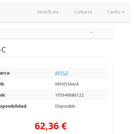
Identifícate
Contacto
Carrito
-C
arca:
APPLE
/N:
MXN53AA/A
AN:
195949686122
sponibilidad:
Disponible
62,36 €