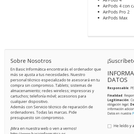
AirPods 4 con c
AirPods Pro 2
AirPods Max
Sobre Nosotros
¡Suscríbet
En Basic Informática encontrarás el ordenador que
INFORMA
más se ajusta a tus necesidades. Nuestro
DATOS
personal técnico especializado te asesorará en tu
compra sin compromiso. Tablets; sistemas de
Responsable
: P
almacenamiento; redes wireless; impresoras y
Finalidad
: Respon
cartuchos; telefonía móvil; accesorios para
Legitimación
: C
cualquier dispositivo.
obligación legal;
De
Además con Servicio técnico de reparación de
información adicio
ordenadores. Todas las marcas. Pide
Datos en nuestra
P
presupuesto sin compromiso.
He leído y 
¡Mira en nuestra web o ven a vernos!
http://www.basicinformatica.es