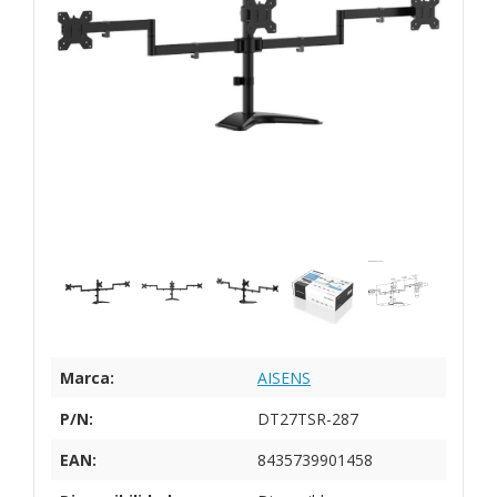
Marca:
AISENS
P/N:
DT27TSR-287
EAN:
8435739901458