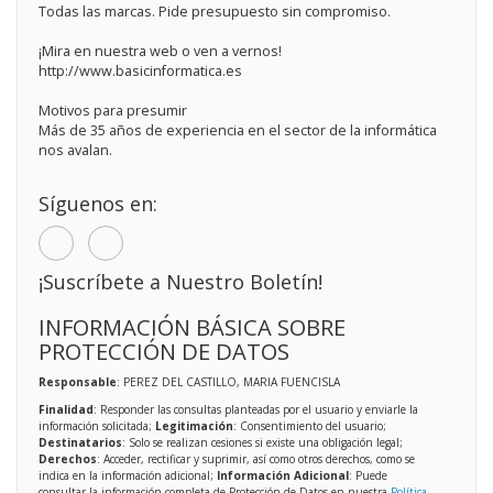
Todas las marcas. Pide presupuesto sin compromiso.
¡Mira en nuestra web o ven a vernos!
http://www.basicinformatica.es
Motivos para presumir
Más de 35 años de experiencia en el sector de la informática
nos avalan.
Síguenos en:
¡Suscríbete a Nuestro Boletín!
INFORMACIÓN BÁSICA SOBRE
PROTECCIÓN DE DATOS
Responsable
: PEREZ DEL CASTILLO, MARIA FUENCISLA
Finalidad
: Responder las consultas planteadas por el usuario y enviarle la
información solicitada;
Legitimación
: Consentimiento del usuario;
Destinatarios
: Solo se realizan cesiones si existe una obligación legal;
Derechos
: Acceder, rectificar y suprimir, así como otros derechos, como se
indica en la información adicional;
Información Adicional
: Puede
consultar la información completa de Protección de Datos en nuestra
Política