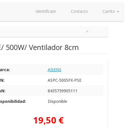
Identifícate
Contacto
Carrito
E/ 500W/ Ventilador 8cm
arca:
AISENS
/N:
ASPC-500SFX-PSE
AN:
8435739905111
sponibilidad:
Disponible
19,50 €