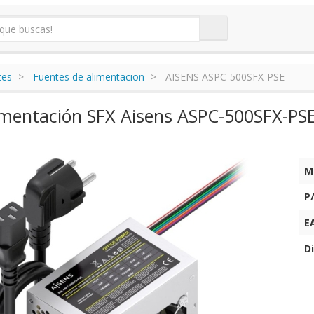
tes
Fuentes de alimentacion
AISENS ASPC-500SFX-PSE
imentación SFX Aisens ASPC-500SFX-PS
M
P
E
Di