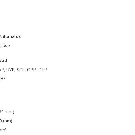
 Automático
cioso
idad
VP, UVP, SCP, OPP, OTP
oHS
330 mm)
30 mm)
 mm)