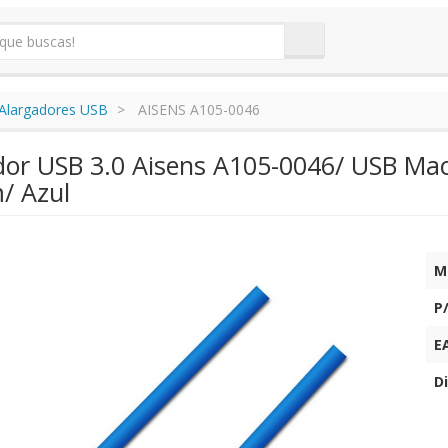
Alargadores USB
AISENS A105-0046
dor USB 3.0 Aisens A105-0046/ USB Ma
/ Azul
M
P
E
Di