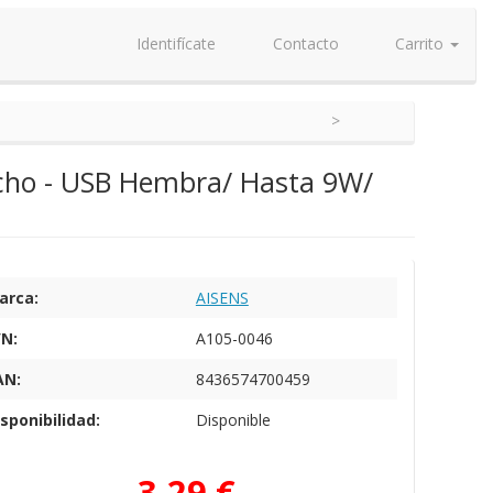
Identifícate
Contacto
Carrito
cho - USB Hembra/ Hasta 9W/
arca:
AISENS
/N:
A105-0046
AN:
8436574700459
sponibilidad:
Disponible
3,29 €