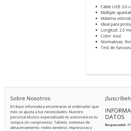
Cable USB 3.0 c
Múltiple apanta
Máxima velocida
Ideal para prol
Longitud: 2.0 m
Color: Azul
Normativas: Ro
Test de funcio
Sobre Nosotros
¡Suscríbet
En Basic Informática encontrarás el ordenador que
INFORMA
más se ajusta a tus necesidades. Nuestro
DATOS
personal técnico especializado te asesorará en tu
compra sin compromiso. Tablets; sistemas de
Responsable
: P
almacenamiento; redes wireless; impresoras y